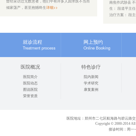
曾经采访过无数患者，他们中有许多人因求医不当而
我找勾廷祥医生是咨询遗传的问题的，感觉何医生很耐
南焦作武陟县 不
详细>>
心、很细心，能够了解我们的感受，能够给予忠实的建
倾家荡产，甚至抱憾终生
生： 段道平主任
议，真的非常感谢何医生。
治疗方案： 段
陈** 发表于 2014-01-10
李玉芳
郑州长江不孕不育医院
生殖医学
就诊医生：
科
疗效：
态度：
我有过停胎的经历，也曾经试孕五个月没有成功。但是
就诊流程
网上预约
从来没有一个医生给我系统的建议，后来遇到李玉芳医
生，江医生针对我的情况给了我一些建议，我相信，在
Treatment process
Online Booking
李玉芳医生的治疗下，我很快就能怀上孩子的。
张** 发表于 2014-01-07
关菁
郑州长江不孕不育医院
生殖医学科
就诊医生：
医院概况
特色诊疗
疗效：
态度：
我感激关菁医生的态度很不错，就是话比较少，感觉字
医院简介
院内新闻
字珠玑的样子！都是我问一句，关菁医生答一句的。现
在还在治疗中，我对关菁医生和我自己都有信心，希望
医院动态
学术研究
能尽快治好，生一个健康可爱的宝宝。
许** 发表于 2014-01-05
图说医院
康复案例
郭淑丽
荣誉资质
郑州长江不孕不育医院
生殖医学
就诊医生：
科
疗效：
态度：
我找郭淑丽医生看过两次病，郭淑丽医生每次的态度都
很好，很能了解到我们现在急切的心情，讲解病情是也
很清楚，我会继续找金医生看病的。
医院地址：郑州市二七区航海路与碧云路交叉口向南30
冯** 发表于 2014-01-01
Copyright © 2000-20
接诊时间：周一~周日
戴继灿
郑州长江不孕不育医院
生殖医学
就诊医生：