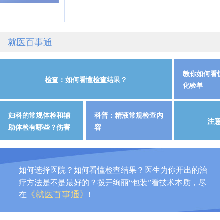
就医百事通
教你如何看
检查：如何看懂检查结果？
化验单
妇科的常规体检和辅
科普：精液常规检查内
注
助体检有哪些？伤害
容
如何选择医院？如何看懂检查结果？医生为你开出的治
疗方法是不是最好的？拨开绚丽“包装”看技术本质，尽
《就医百事通》
在
!
张宝兴
郑州长江不孕不育医院
生殖医学
就诊医生：
科
疗效：
态度：
您好王光平教授；我老公是无精症；上个月的月底您给