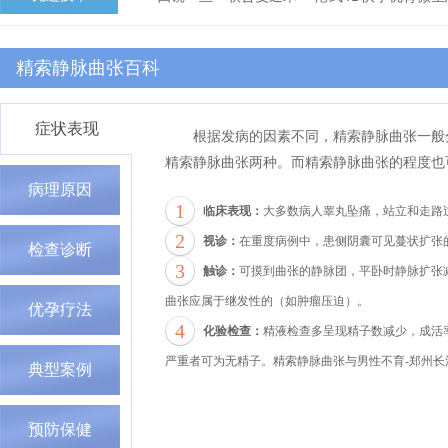
精索静脉曲张百科
症状表现
根据发病的因素不同，精索静脉曲张一般
精索静脉曲张两种。而精索静脉曲张的程度也
病理原因
1
临床表现：
大多数病人睾丸坠痛，站立和走路
2
视诊：
在重度病例中，患侧阴囊可见蔓状扩张
检查诊断
3
触诊：
可摸到曲张的静脉团，平卧时静脉扩张
曲张应属于继发性的（如肿瘤压迫）。
优孕疗法
4
化验检查：
精液检查多呈现精子数减少，成活
严重者可为无精子。精索静脉曲张与男性不育-郑州长
典型案例
预防保健