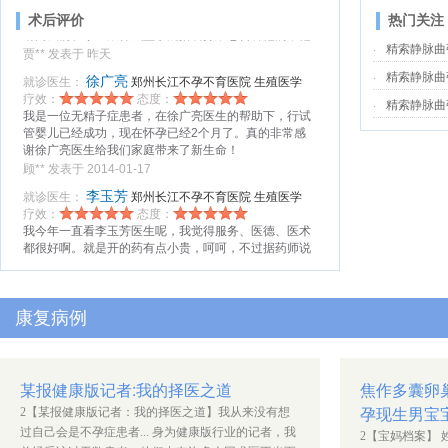
我老公开的打针的药物；您给我们开了三个月的药物；
术后评价
热门关注
请问我们在家里跟什么盐水混搭着打；您告诉他的；他
现在怕搞错啦；请您再说一遍；谢谢您了王光平教授；
精索静脉曲
贾** 发表于 昨天
.
因为我们在绵阳所以离您们那很远；请见谅；麻烦教授
徐广亮
郑州长江不孕不育医院
生殖医学
精索静脉曲
就诊医生：
.
您啦；
科
疗效：
态度：
精索静脉曲
.
我是一位无精子症患者，在徐广亮医生的帮助下，行试
管婴儿已经成功，现在怀孕已经2个月了。真的非常感
谢徐广亮医生给我们家庭带来了新生命！
顾** 发表于 2014-01-17
李玉芳
郑州长江不孕不育医院
生殖医学
就诊医生：
科
疗效：
态度：
我今年一直看李玉芳医生呢，我觉得服务、医德、医术
都很好啊。就是开的药有点小贵，呵呵，不过据药师说
都是好药，贵药肯定是有贵药的疗效，而且我也确实吃
的见疗效了。
陈** 发表于 2014-01-13
张影兰
郑州长江不孕不育医院
生殖医学
就诊医生：
康复病例
科
疗效：
态度：
张影兰人很好！很慈悲为怀的一位医生。一般初次见面
总会问多大了，结婚了吗，有孩子了吗，趁年轻早些要
孩子。对患者很负责不像很多医院那种挂个号都100多
某报健康版记者:我的择医之道
焦作多囊卵
的所谓专家。
吴** 发表于 2014-01-13
孕现生男宝
2【某报健康版记者：我的择医之道】我从来没有想
勾廷祥
郑州长江不孕不育医院
生殖医学
就诊医生：
过自己会是不孕症患者... 身为健康版行业的记者，我
科
2【宝妈档案】 姓
疗效：
态度：