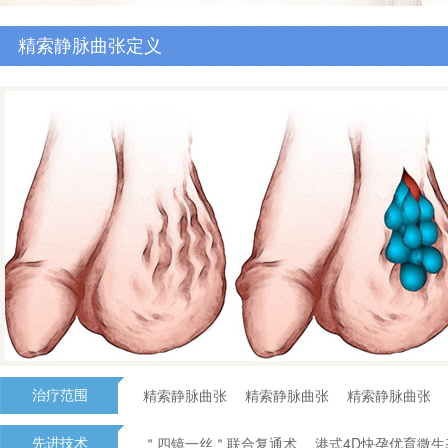
精索静脉曲张定义
精索静脉曲张
精索静脉曲张
精索静脉曲张
治疗范围
＂四镜一丝＂联合复通术
港式4D快孕优育微
先进技术