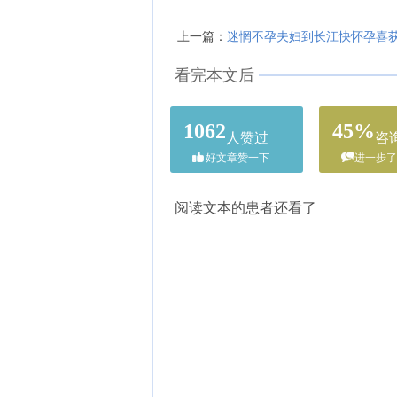
迷惘不孕夫妇到长江快怀孕喜
上一篇：
看完本文后
1062
45%
人赞过
咨
好文章赞一下
进一步了
阅读文本的患者还看了