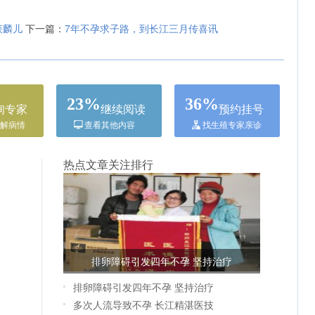
获麟儿
7年不孕求子路，到长江三月传喜讯
下一篇：
23%
36%
询专家
继续阅读
预约挂号
解病情
查看其他内容
找生殖专家亲诊
热点文章关注排行
排卵障碍引发四年不孕 坚持治疗
排卵障碍引发四年不孕 坚持治疗
多次人流导致不孕 长江精湛医技