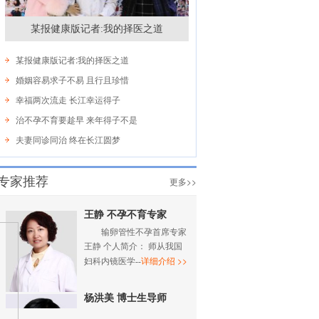
某报健康版记者:我的择医之道
某报健康版记者:我的择医之道
婚姻容易求子不易 且行且珍惜
幸福两次流走 长江幸运得子
治不孕不育要趁早 来年得子不是
夫妻同诊同治 终在长江圆梦
专家推荐
更多>>
王静 不孕不育专家
输卵管性不孕首席专家
王静 个人简介： 师从我国
详细介绍 >>
妇科内镜医学--
杨洪美 博士生导师
郑州长江不孕不育医院