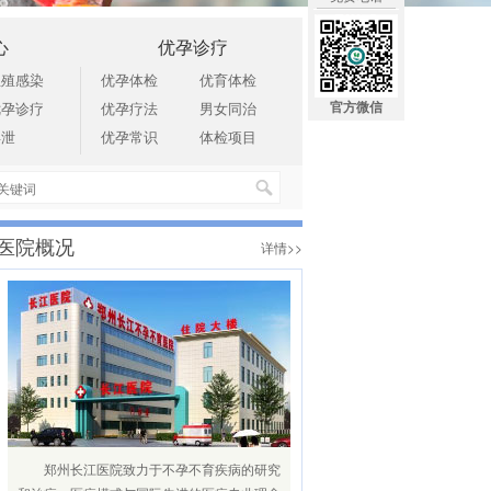
心
优孕诊疗
生殖感染
优孕体检
优育体检
官方微信
优孕诊疗
优孕疗法
男女同治
早泄
优孕常识
体检项目
医院概况
详情>>
郑州长江医院致力于不孕不育疾病的研究