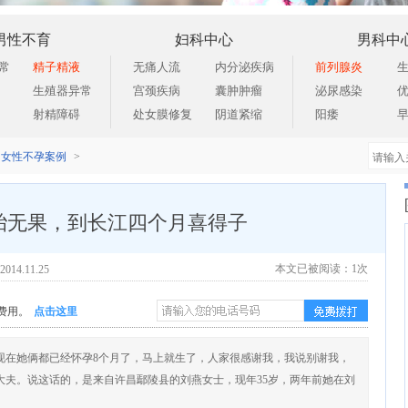
男性不育
妇科中心
男科中
常
精子精液
无痛人流
内分泌疾病
前列腺炎
生殖器异常
宫颈疾病
囊肿肿瘤
泌尿感染
射精障碍
处女膜修复
阴道紧缩
阳痿
女性不孕案例
>
胎无果，到长江四个月喜得子
本文已被阅读：1
次
4.11.25
点击这里
费用。
现在她俩都已经怀孕8个月了，马上就生了，人家很感谢我，我说别谢我，
大夫。说这话的，是来自许昌鄢陵县的刘燕女士，现年35岁，两年前她在刘