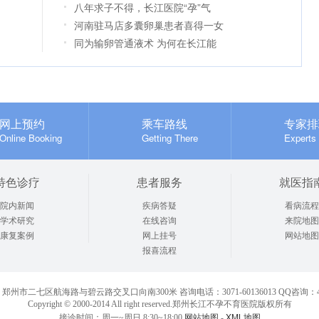
八年求子不得，长江医院“孕”气
河南驻马店多囊卵巢患者喜得一女
同为输卵管通液术 为何在长江能
网上预约
乘车路线
专家排
Online Booking
Getting There
Experts
特色诊疗
患者服务
就医指
院内新闻
疾病答疑
看病流程
学术研究
在线咨询
来院地图
康复案例
网上挂号
网站地图
报喜流程
州市二七区航海路与碧云路交叉口向南300米 咨询电话：3071-60136013 QQ咨询：400
Copyright © 2000-2014 All right reserved.郑州长江不孕不育医院版权所有
网站地图
XML地图
接诊时间：周一~周日 8:30~18:00
-