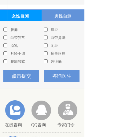
特聘专家 患者誉为送子观音
详细介绍
微创宫腹腔镜手
女性自测
男性自测
>>
腹痛
痛经
卫玉林 生殖医学学科带头
人
白带异常
白带异味
个人简介： 生殖医学学
溢乳
闭经
科带头人，郑州长江不孕不
月经不调
房事疼痛
详细介绍
育医院专家团专
>>
腰部酸软
外痒痛
赖爱鸾 主任医师 硕士生
导师、教授
点击提交
咨询医生
主任医师 硕士生导师、
教授 个人介绍 主任医师 硕
详细介绍
士生导师、教授
>>
精液量少
阳痿早泄
性交疼痛
精液带血
蚯蚓状静脉
生殖器异畸形
在线咨询
QQ咨询
专家门诊
射精痛
阴囊潮湿