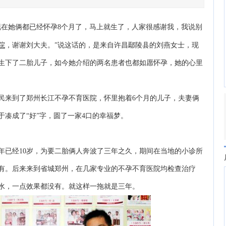
在她俩都已经怀孕8个月了，马上就生了，人家很感谢我，我说别
院
，谢谢刘大夫。”说这话的，是来自许昌鄢陵县的刘燕女士，现
下生下了二胎儿子，如今她介绍的两名患者也都如愿怀孕，她的心里
卫民来到了郑州长江不孕不育医院，怀里抱着6个月的儿子，夫妻俩
凑成了“好”字，圆了一家4口的幸福梦。
年已经10岁，为要二胎俩人奔波了三年之久，期间在当地的小诊所
有。后来来到省城郑州，在几家专业的不孕不育医院均检查治疗
水，一点效果都没有。就这样一拖就是三年。