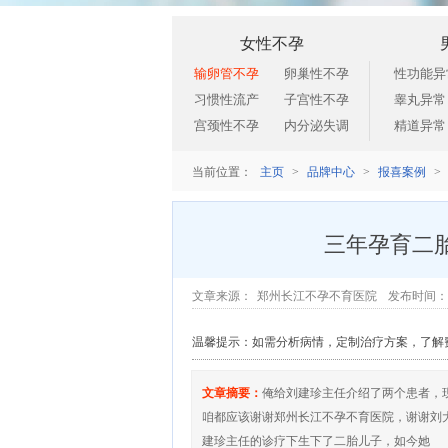
女性不孕
输卵管不孕
卵巢性不孕
性功能异
习惯性流产
子宫性不孕
睾丸异常
宫颈性不孕
内分泌失调
精道异常
主页
品牌中心
报喜案例
当前位置：
>
>
>
三年孕育二
郑州长江不孕不育医院
文章来源：
发布时间：201
温馨提示：如需分析病情，定制治疗方案，了解
文章摘要：
俺给刘建珍主任介绍了两个患者，
咱都应该谢谢郑州长江不孕不育医院，谢谢刘
建珍主任的诊疗下生下了二胎儿子，如今她