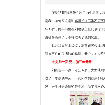
“俺给刘建珍主任介绍了两个患者，现
郑州长江不孕不育医
谢我，咱都应该谢谢
年35岁，两年前她在刘建珍主任的诊疗
甭提多高兴了，幸福堆满了她的笑脸。
11月13日早上10点，刘燕跟老公徐
遮掩不住的是满脸的幸福、开心，如今终于
大女儿十岁,要二胎三年无果
刘燕现年35岁，老公37岁，大女儿现
吃了一年多的中药，一点怀孕的迹象都没
过，医生只是说输卵管不通，做了几次通