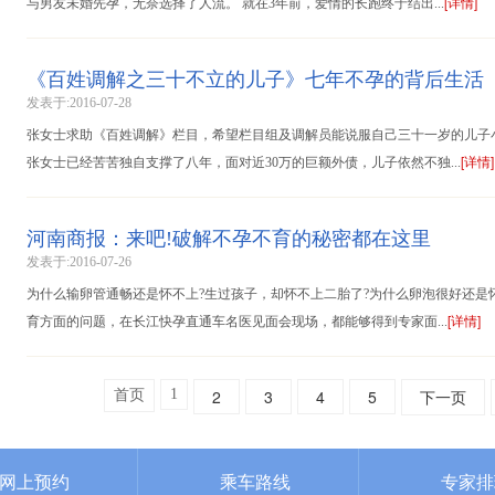
[详情]
与男友未婚先孕，无奈选择了人流。 就在3年前，爱情的长跑终于结出...
《百姓调解之三十不立的儿子》七年不孕的背后生活
发表于:2016-07-28
张女士求助《百姓调解》栏目，希望栏目组及调解员能说服自己三十一岁的儿子
[详情]
张女士已经苦苦独自支撑了八年，面对近30万的巨额外债，儿子依然不独...
河南商报：来吧!破解不孕不育的秘密都在这里
发表于:2016-07-26
为什么输卵管通畅还是怀不上?生过孩子，却怀不上二胎了?为什么卵泡很好还是怀
[详情]
育方面的问题，在长江快孕直通车名医见面会现场，都能够得到专家面...
1
2
3
4
5
下一页
首页
网上预约
乘车路线
专家排