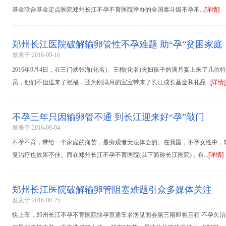
[详情]
基金联合基金定点医院郑州长江不孕不育医院举办的全国泰斗级不孕不...
郑州长江医院破解输卵管性不孕难题 助“孕”贫困家庭
发表于:2016-09-16
2016年9月4日，在三门峡张海(化名)、王梅(化名)夫妇孩子的满月宴上来了
[详情]
员，他们不但送来了祝福，还为刚满月的宝宝带来了长江成长基金和礼品...
不孕三年只因输卵管不通 到长江迎来好“孕”敲门
发表于:2016-09-04
不孕不育，带给一个家庭的痛苦，是旁观者无法体会的。在我国，不孕女性中，
[详情]
复治疗也效果不佳。而在郑州长江不孕不育医院(以下简称长江医院)，有...
郑州长江医院破解输卵管阻塞难题引众多媒体关注
发表于:2016-08-25
快上车，郑州长江不孕不育医院快孕直通车名医见面会第三期即将启程 不孕久治