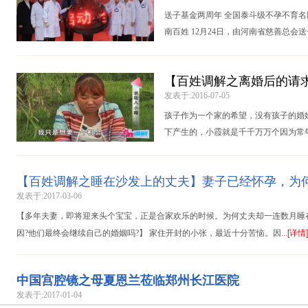
送子基金两周年 全国泰斗级不孕不育名
南百姓 12月24日，由河南省慈善总
[详情]
育医院举
【百姓调解之离婚后的请
发表于:2016-07-05
孩子作为一个家的希望，没有孩子的婚
下产生的，小霞就是千千万万个因为常
[详情]
她是一个幸
【百姓调解之睡在沙发上的丈夫】妻子已经怀孕，为
发表于:2017-03-06
【多年夫妻，即将迎来头个宝宝，正是合家欢乐的时候。为何丈夫却一连数月睡
[详情]
因?他们最终会继续自己的婚姻吗?】 家住开封的小张，最近十分苦恼。因...
中国宫腔镜之母夏恩兰莅临郑州长江医院
发表于:2017-01-04