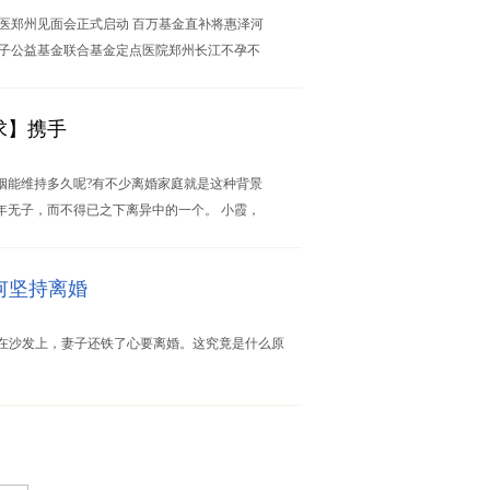
医郑州见面会正式启动 百万基金直补将惠泽河
会送子公益基金联合基金定点医院郑州长江不孕不
求】携手
姻能维持多久呢?有不少离婚家庭就是这种背景
年无子，而不得已之下离异中的一个。 小霞，
何坚持离婚
在沙发上，妻子还铁了心要离婚。这究竟是什么原