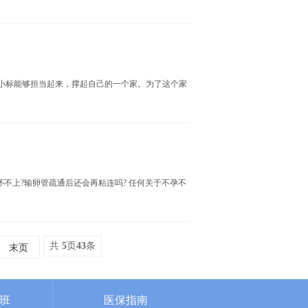
小标能够担当起来，撑起自己的一个家。为了这个家
不上?输卵管疏通后还会再粘连吗? 任何关于不孕不
末页
共
5
页
43
条
班
医保指南