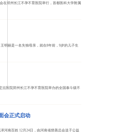
面会在郑州长江不孕不育医院举行，首都医科大学附属
。王明丽是一名失独母亲，就在8年前，9岁的儿子生
金定点医院郑州长江不孕不育医院举办的全国泰斗级不
面会正式启动
泽河南百姓 12月24日，由河南省慈善总会送子公益