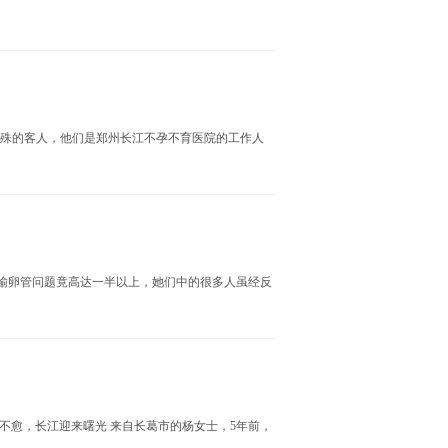
几位特殊的客人，他们是郑州长江不孕不育医院的工作人
输卵管问题竟高达一半以上，她们中的很多人虽经反
不愈，长江迎来曙光 来自长葛市的杨女士，5年前，