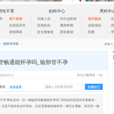
男性不育
妇科中心
男科中
常
精子精液
无痛人流
内分泌疾病
前列腺炎
生殖器异常
宫颈疾病
囊肿肿瘤
泌尿感染
射精障碍
处女膜修复
阴道紧缩
阳痿
输卵管堵塞
>
>
管畅通能怀孕吗_输卵管不孕
本文已被阅读：1
次
3.03.21
点击这里
费用。
不孕 网友咨询：仅一侧输卵管畅通能怀孕吗? 郑州妇科医院的专家解答：
，还是可能有机会怀孕的，但是需要确保输卵管一侧完全通畅，而且同一侧