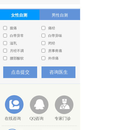
特聘专家 患者誉为送子观音
详细介绍
微创宫腹腔镜手
女性自测
男性自测
>>
腹痛
痛经
赖爱鸾 主任医师 硕士生
导师、教授
白带异常
白带异味
主任医师 硕士生导师、
溢乳
闭经
教授 个人介绍 主任医师 硕
月经不调
房事疼痛
详细介绍
士生导师、教授
>>
腰部酸软
外痒痛
点击提交
咨询医生
精液量少
阳痿早泄
性交疼痛
精液带血
蚯蚓状静脉
生殖器异畸形
在线咨询
QQ咨询
专家门诊
射精痛
阴囊潮湿