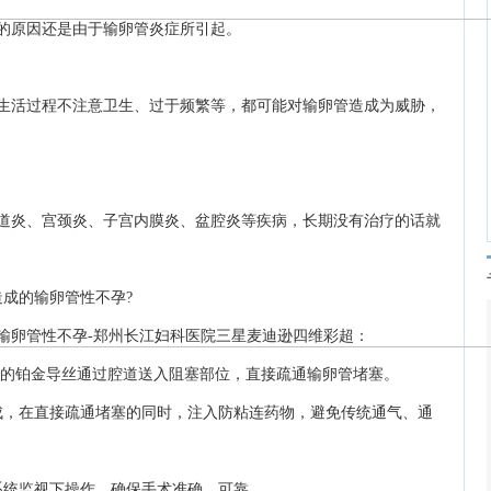
的原因还是由于输卵管炎症所引起。
活过程不注意卫生、过于频繁等，都可能对输卵管造成为威胁，
炎、宫颈炎、子宫内膜炎、盆腔炎等疾病，长期没有治疗的话就
成的输卵管性不孕?
卵管性不孕-郑州长江妇科医院三星麦迪逊四维彩超：
米的铂金导丝通过腔道送入阻塞部位，直接疏通输卵管堵塞。
，在直接疏通堵塞的同时，注入防粘连药物，避免传统通气、通
统监视下操作，确保手术准确、可靠。