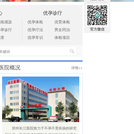
心
优孕诊疗
生殖感染
优孕体检
优育体检
官方微信
优孕诊疗
优孕疗法
男女同治
早泄
优孕常识
体检项目
医院概况
详情>>
郑州长江医院致力于不孕不育疾病的研究