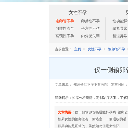
女性不孕
输卵管不孕
卵巢性不孕
性功能异
习惯性流产
子宫性不孕
睾丸异常
宫颈性不孕
内分泌失调
精道异常
主页
女性不孕
输卵管不孕
当前位置：
>
>
仅一侧输卵
郑州长江不孕不育医院
文章来源：
发布时间：202
温馨提示：如需分析病情，定制治疗方案，了解
文章摘要：
仅一侧输卵管畅通能怀孕吗_输卵管
如果女性的输卵管有一侧堵塞，一侧通畅的话
卵巢功能是正常的，虽然如此但是女性怀