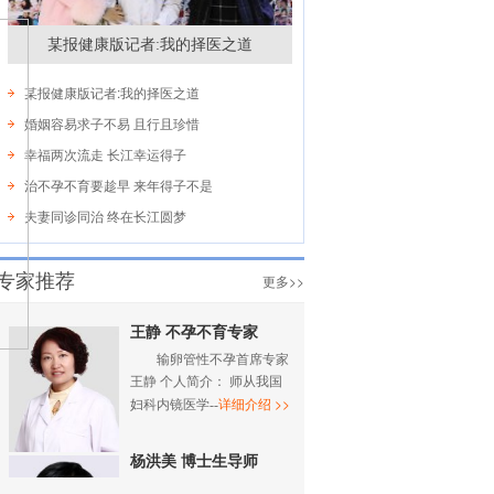
某报健康版记者:我的择医之道
某报健康版记者:我的择医之道
婚姻容易求子不易 且行且珍惜
幸福两次流走 长江幸运得子
治不孕不育要趁早 来年得子不是
夫妻同诊同治 终在长江圆梦
专家推荐
更多>>
王静 不孕不育专家
输卵管性不孕首席专家
王静 个人简介： 师从我国
详细介绍 >>
妇科内镜医学--
杨洪美 博士生导师
郑州长江不孕不育医院