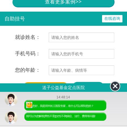
查看更多案例>>
自助挂号
在线咨询
就诊姓名：
手机号码：
您的年龄：
一键通话
送子公益基金定点医院
14:48:14
您好，我是郑州长江医院专家，有什么可以帮到您的？
地址：郑州市二七区碧云路9号(航海路碧云路向南300米东)
我可以为您解答[男性不育][女性不孕]病症、治疗、费用等问题!
热线电话：
037160136013