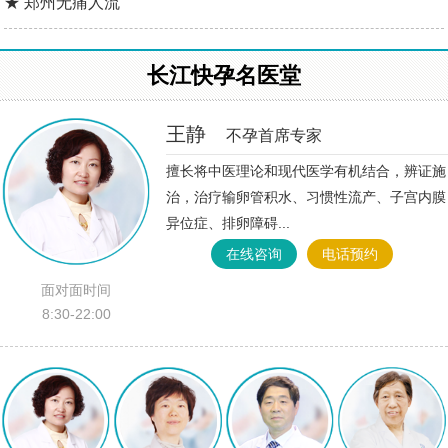
★ 郑州无痛人流
长江快孕名医堂
王静
不孕首席专家
擅长将中医理论和现代医学有机结合，辨证施
治，治疗输卵管积水、习惯性流产、子宫内膜
异位症、排卵障碍...
在线咨询
电话预约
面对面时间
8:30-22:00